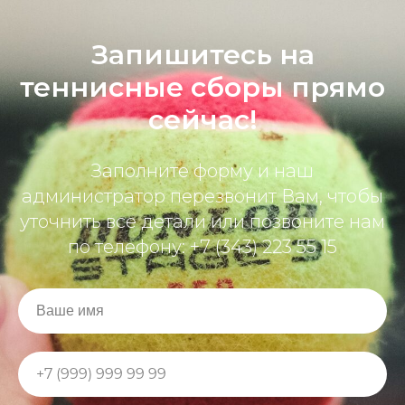
Запишитесь на
теннисные сборы прямо
сейчас!
Заполните форму и наш
администратор перезвонит Вам, чтобы
уточнить все детали или позвоните нам
по телефону: +7 (343) 223 55 15
Ваше имя
+7 (999) 999 99 99