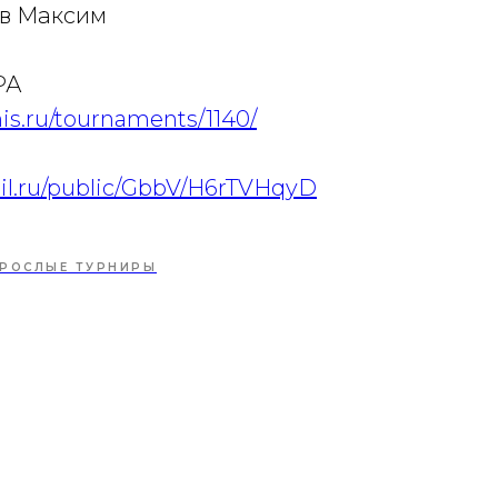
ов Максим
РА
nis.ru/tournaments/1140/
И
ail.ru/public/GbbV/H6rTVHqyD
РОСЛЫЕ ТУРНИРЫ