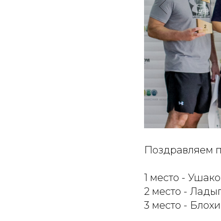
Поздравляем п
1 место - Ушак
2 место - Лады
3 место - Блох